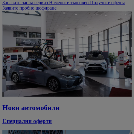
Запазите час за сервиз
Намерите търговец
Получите оферта
Заявите пробно шофиране
Нови автомобили
Специални оферти