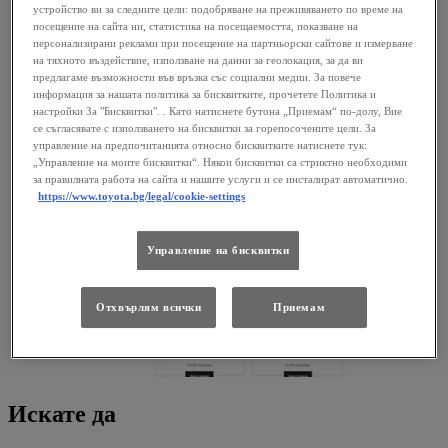
устройство ви за следните цели: подобряване на преживяването по време на
посещение на сайта ни, статистика на посещаемостта, показване на
персонализирани реклами при посещение на партньорски сайтове и измерване
на тяхното въздействие, използване на данни за геолокация, за да ви
предлагаме възможности във връзка със социални медии. За повече
информация за нашата политика за бисквитките, прочетете Политика и
настройки За "Бисквитки". . Като натиснете бутона „Приемам“ по-долу, Вие
се съгласявате с използването на бисквитки за горепосочените цели. За
управление на предпочитанията относно бисквитките натиснете тук:
„Управление на моите бисквитки“. Някои бисквитки са стриктно необходими
за правилната работа на сайта и нашите услуги и се инсталират автоматично.
https://www.toyota.bg/legal/cookie-settings
Управление на бисквитки
Отхвърлям всички
Приемам
Искате да